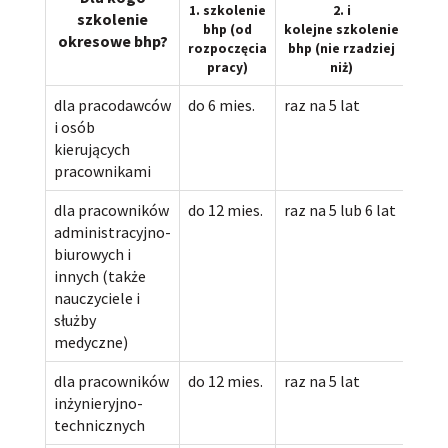
1. szkolenie
2. i
szkolenie
bhp (od
kolejne szkolenie
okresowe bhp?
rozpoczęcia
bhp (nie rzadziej
pracy)
niż)
dla pracodawców
do 6 mies.
raz na 5 lat
i osób
kierujących
pracownikami
dla pracowników
do 12 mies.
raz na 5 lub 6 lat
administracyjno-
biurowych i
innych (także
nauczyciele i
służby
medyczne)
dla pracowników
do 12 mies.
raz na 5 lat
inżynieryjno-
technicznych