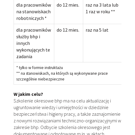
dla pracowników
do 12 mies.
raz na 3 lata lub
na stanowiskach
1 raz w roku
*
*
robotniczych *
dla pracowników
do 12 mies.
raz na 5 lat
służby bhp i
innych
wykonujących te
zadania
* tylko w formie instruktażu
** na stanowiskach, na których są wykonywane prace
szczególnie niebezpieczne
W jakim celu?
Szkolenie okresowe bhp ma na celu aktualizację i
ugruntowanie wiedzy i umiejętności w dziedzinie
bezpieczeństwa i higieny pracy, a także zaznajomienie
z nowymi rozwiązaniami techniczno-organizacyjnymi w
zakresie bhp.
Odbycie szkolenia okresowego jest
dokumentowane i odnotowane m.in. w aktach