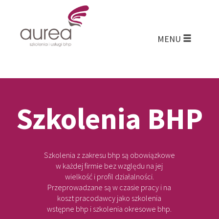
MENU
Szkolenia BHP
Szkolenia z zakresu bhp są obowiązkowe
w każdej firmie bez względu na jej
wielkość i profil działalności.
Przeprowadzane są w czasie pracy i na
koszt pracodawcy jako szkolenia
wstępne bhp i szkolenia okresowe bhp.